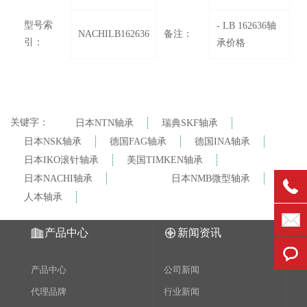
型号索
- LB 162636轴
NACHILB162636
备注：
引：
承价格
关键字：
日本NTN轴承
瑞典SKF轴承
日本NSK轴承
德国FAG轴承
德国INA轴承
日本IKO滚针轴承
美国TIMKEN轴承
日本NACHI轴承
日本NMB微型轴承
人本轴承
产品中心
新闻资讯
产品中心
公司新闻
代理品牌
行业新闻