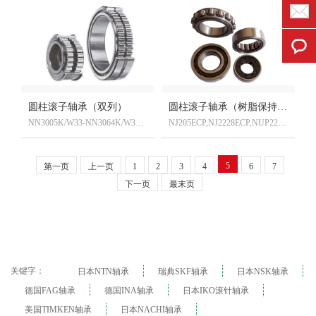
圆柱滚子轴承（双列）
圆柱滚子轴承（树脂保持器）
NN3005K/W33-NN3064K/W33,NN3010KTN,NN3020K/W33P4,NN3011KTN/W33P5
NJ205ECP,NJ2228ECP,NUP2216ECP,N2328ECP,NNU2236ECP,N407ECP,NU418ECP,RNU310ECP
5
第一页
上一页
1
2
3
4
6
7
下一页
最末页
关键字：
日本NTN轴承
瑞典SKF轴承
日本NSK轴承
德国FAG轴承
德国INA轴承
日本IKO滚针轴承
美国TIMKEN轴承
日本NACHI轴承