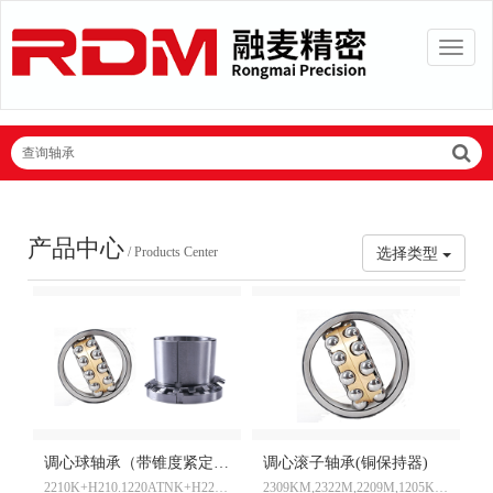
查询轴承
产品中心
/ Products Center
选择类型
调心球轴承（带锥度紧定套）
调心滚子轴承(铜保持器)
2210K+H210.1220ATNK+H220.2318WK+H318,2322MK+H322
2309KM,2322M,2209M,1205KM,1211M,2310M