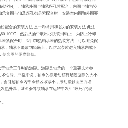
铜或软钢），轴承外圈与轴承座孔紧配合，内圈与轴为较
轴承套圈与轴及座孔都是紧配合时，安装室内圈和外圈要
松配合的安装方法.是一种常用和省力的安装方法.此法
0-100℃，然后从油中取出尽快装到轴上，为防止冷却
承座紧配合时，采用加热轴承座的热装方法，可以避免配
轴承，轴承不能放到箱底上，以防沉杂质进入轴承内或不
，使套圈的硬度降低。
大于轴承工作时的游隙。游隙是轴承的一个重要技术参
 术性能。严格来说，轴承的额定动载荷是随游隙的大小
过大，会引起轴承内部承载区域减小，滚动接触面应力增
发热升温，甚至会导致轴承在运转中发生“咬死”的现
合。