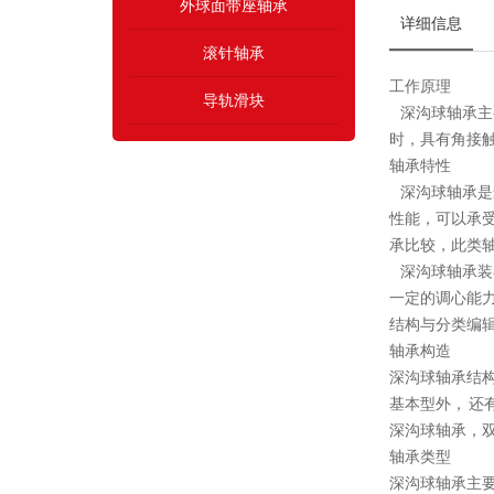
外球面带座轴承
详细信息
滚针轴承
工作原理
导轨滑块
深沟球轴承主
时，具有角接
轴承特性
深沟球轴承是
性能，可以承
承比较，此类
深沟球轴承装
一定的调心能力
结构与分类编
轴承构造
深沟球轴承结
基本型外， 
深沟球轴承，
轴承类型
深沟球轴承主