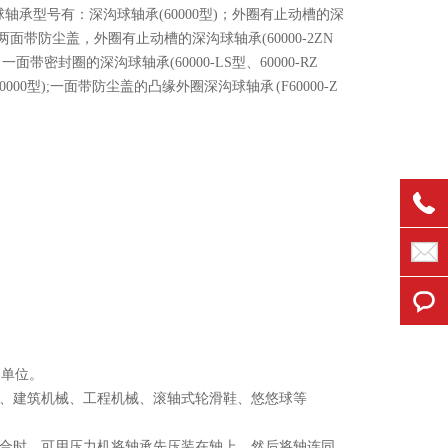
承型号有：深沟球轴承(60000型)；外圈有止动槽的深
);两面带防尘盖，外圈有止动槽的深沟球轴承(60000-2ZN
面带密封圈的深沟球轴承(60000-LS型、60000-RZ
0000型);一面带防尘盖的凸缘外圈深沟球轴承 (F60000-Z
为单位。
、建筑机械、工程机械、滚轴式轮滑鞋、悠悠球等
合时，可用压力机将轴承先压装在轴上，然后将轴连同