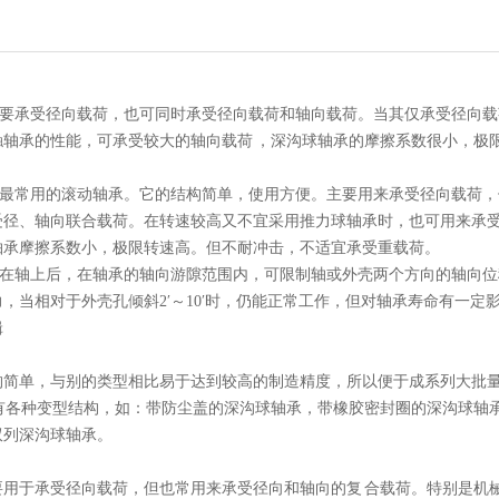
要承受径向载荷，也可同时承受径向载荷和轴向载荷。当其仅承受径向载
触轴承的性能，可承受较大的轴向载荷 ，深沟球轴承的摩擦系数很小，极
最常用的滚动轴承。它的结构简单，使用方便。主要用来承受径向载荷，
受径、轴向联合载荷。在转速较高又不宜采用推力球轴承时，也可用来承
轴承摩擦系数小，极限转速高。但不耐冲击，不适宜承受重载荷。
在轴上后，在轴承的轴向游隙范围内，可限制轴或外壳两个方向的轴向位
，当相对于外壳孔倾斜2′～10′时，仍能正常工作，但对轴承寿命有一定
辑
构简单，与别的类型相比易于达到较高的制造精度，所以便于成系列大批量
还有各种变型结构，如：带防尘盖的深沟球轴承，带橡胶密封圈的深沟球轴
双列深沟球轴承。
要用于承受径向载荷，但也常用来承受径向和轴向的复 合载荷。特别是机