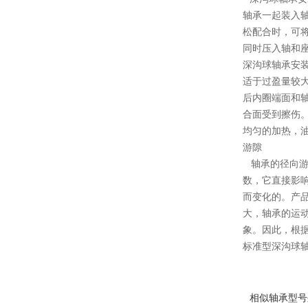
轴承一起装入
松配合时，可
同时压入轴和
深沟球轴承安
适于过盈量较大
后内圈端面和
合面受到擦伤
均匀的加热，油
游隙
轴承的径向游
数，它直接影
而变化的。产品
大，轴承的运
象。因此，根
标准型深沟球轴
相似轴承型号