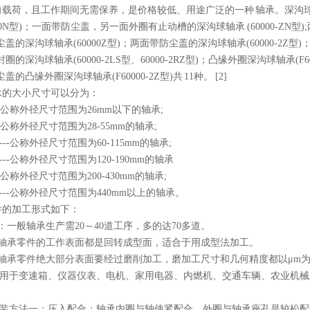
载荷，且工作期间无需保养，是价格较低、用途广泛的一种 轴承。深沟球轴
000N型)；一面带防尘盖，另一面外圈有止动槽的深沟球轴承 (60000-ZN型
盖的深沟球轴承(60000Z型)；两面带防尘盖的深沟球轴承(60000-2Z型)；一
的深沟球轴承(60000-2LS型、60000-2RZ型)；凸缘外圈深沟球轴承(F6
的凸缘外圈深沟球轴承(F60000-2Z型)共 11种。 [2]
承的大小尺寸可以分为：
----公称外径尺寸范围为26mm以下的轴承;
---公称外径尺寸范围为28-55mm的轴承;
----公称外径尺寸范围为60-115mm的轴承;
----公称外径尺寸范围为120-190mm的轴承
---公称外径尺寸范围为200-430mm的轴承;
承----公称外径尺寸范围为440mm以上的轴承。
件的加工形式如下：
：一般轴承生产需20～40道工序，多的达70多道。
：轴承零件的工作表面都是回转成型面，适合于用成型法加工。
：轴承零件绝大部分表面要经过磨削加工，磨加工尺寸和几何精度都以μm
用于变速箱、仪器仪表、电机、家用电器、内燃机、交通车辆、农业机械
装方法一：压入配合：轴承内圈与轴使紧配合，外圈与轴承座孔是较松配