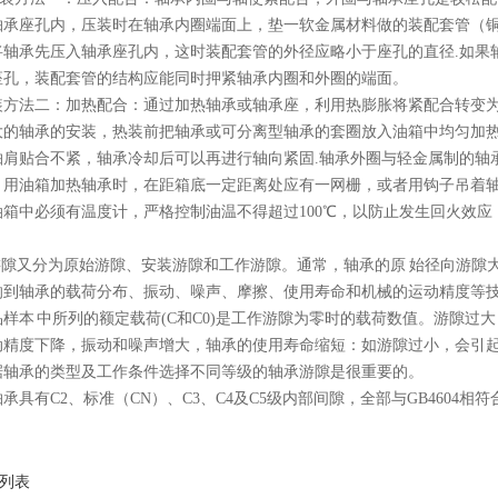
轴承座孔内，压装时在轴承内圈端面上，垫一软金属材料做的装配套管（
将轴承先压入轴承座孔内，这时装配套管的外径应略小于座孔的直径.如果
座孔，装配套管的结构应能同时押紧轴承内圈和外圈的端面。
装方法二：加热配合：通过加热轴承或轴承座，利用热膨胀将紧配合转变为
的轴承的安装，热装前把轴承或可分离型轴承的套圈放入油箱中均匀加热8
轴肩贴合不紧，轴承冷却后可以再进行轴向紧固.轴承外圈与轻金属制的轴
。用油箱加热轴承时，在距箱底一定距离处应有一网栅，或者用钩子吊着
箱中必须有温度计，严格控制油温不得超过100℃，以防止发生回火效应
隙又分为原始游隙、安装游隙和工作游隙。通常，轴承的原 始径向游隙
响到轴承的载荷分布、振动、噪声、摩擦、使用寿命和机械的运动精度等技
样本 中所列的额定载荷(C和C0)是工作游隙为零时的载荷数值。游隙
动精度下降，振动和噪声增大，轴承的使用寿命缩短：如游隙过小，会引起
据轴承的类型及工作条件选择不同等级的轴承游隙是很重要的。
承具有C2、标准（CN）、C3、C4及C5级内部间隙，全部与GB4604相符
列表